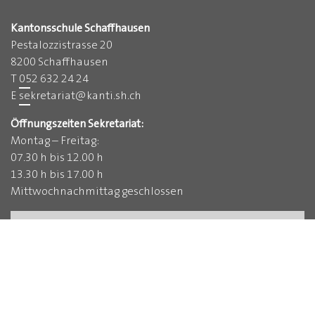
Kantonsschule Schaffhausen
Pestalozzistrasse 20
8200 Schaffhausen
T
052 632 24 24
E
sekretariat
@
kanti.sh.ch
Öffnungszeiten Sekretariat:
Montag – Freitag:
07.30 h bis 12.00 h
13.30 h bis 17.00 h
Mittwochnachmittag geschlossen