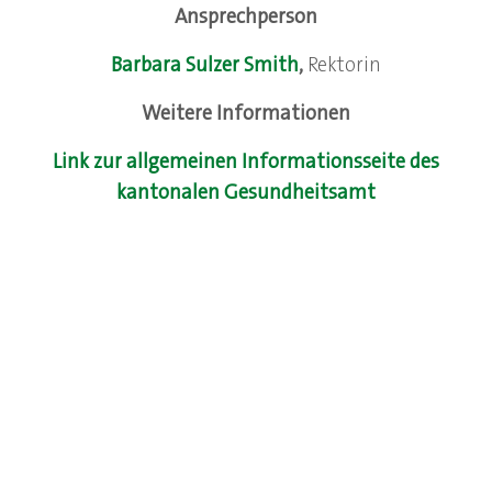
Ansprechperson
Barbara Sulzer Smith
,
Rektorin
Weitere Informationen
Link zur allgemeinen Informationsseite des
kantonalen Gesundheitsamt
Prävention
Präventionsveranstaltungen 2026
Social Media /
alle 1.
19. Januar 2026
Cybermobbing
Klassen