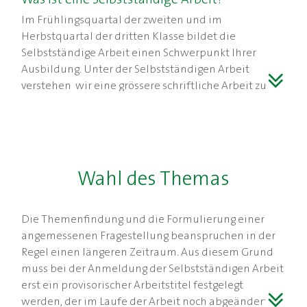
Im Frühlingsquartal der zweiten und im
Herbstquartal der dritten Klasse bildet die
Selbstständige Arbeit einen Schwerpunkt Ihrer
Ausbildung. Unter der Selbstständigen Arbeit
verstehen wir eine grössere schriftliche Arbeit zu
einem von Ihnen selbst gewählten Thema.
Die Selbstständige Arbeit kann in jedem Fach
geschrieben und grundsätzlich von allen Lehrkräften
betreut werden. Sie wird in der Regel als
Wahl des Themas
Einzelarbeit verfasst, auf Antrag ist auch eine
Teamarbeit von zwei Schülerinnen und Schülern
möglich.
Die Themenfindung und die Formulierung einer
angemessenen Fragestellung beanspruchen in der
Die Arbeit muss eigenständig sein; das heisst, dass
Regel einen längeren Zeitraum. Aus diesem Grund
die Idee und die Auseinandersetzung mit dem
muss bei der Anmeldung der Selbstständigen Arbeit
Thema von Ihnen selber stammen und bei der
erst ein provisorischer Arbeitstitel festgelegt
Darstellung der Ergebnisse weder Gliederung,
werden, der im Laufe der Arbeit noch abgeändert
Gedankengänge noch Formulierungen von anderen