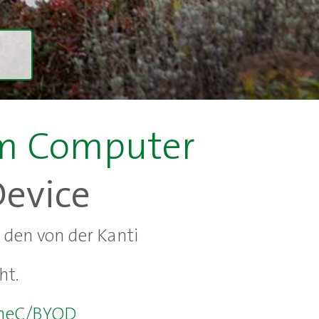
em Computer
Device
 den von der Kanti
ht.
meC/BYOD