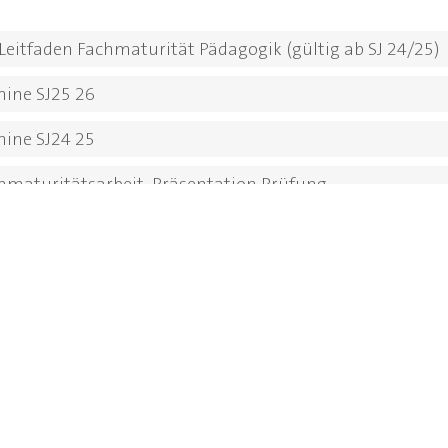
Leitfaden Fachmaturität Pädagogik (gültig ab SJ 24/25)
ine SJ25 26
ine SJ24 25
chmaturitätsarbeit, Präsentation Prüfung
sposition der Fachmaturitätsarbeit
leitung Aufbau der Fachmaturitätsarbeit
nleitung korrektes Zitieren
as Literaturverzeichnis
rmular für die Beurteilung der schriftlichen
ritätsarbeit