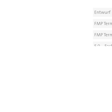
Entwurf 
FMP Term
FMP Term
F 0 – Fa
F 8 – Di
F 9 – An
F 9.1 – A
F 9.2 – D
F 10 – Fo
Fachmatu