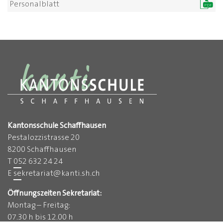
Personalblatt
PDF
Kantonsschule Schaffhausen
Pestalozzistrasse 20
8200 Schaffhausen
T
052 632 24 24
E
sekretariat
@
kanti.sh.ch
Öffnungszeiten Sekretariat:
Montag – Freitag:
07.30 h bis 12.00 h