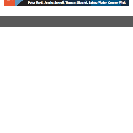
Kantonsschule Schaffhausen
Pestalozzistrasse 20
8200 Schaffhausen
T
052 632 24 24
E
sekretariat
@
kanti.sh.ch
Öffnungszeiten Sekretariat:
Montag – Freitag:
07.30 h bis 12.00 h
13.30 h bis 17.00 h