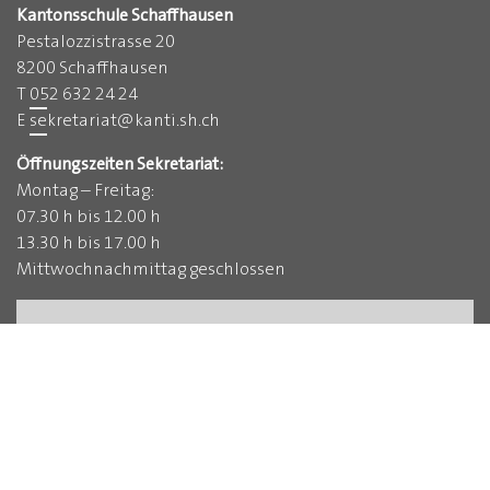
Kantonsschule Schaffhausen
Pestalozzistrasse 20
8200 Schaffhausen
T
052 632 24 24
E
sekretariat
@
kanti.sh.ch
Öffnungszeiten Sekretariat:
Montag – Freitag:
07.30 h bis 12.00 h
13.30 h bis 17.00 h
Mittwochnachmittag geschlossen