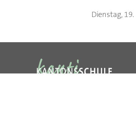
Dienstag, 19.
Kantonsschule Schaffhausen
Pestalozzistrasse 20
8200 Schaffhausen
T
052 632 24 24
E
sekretariat
@
kanti.sh.ch