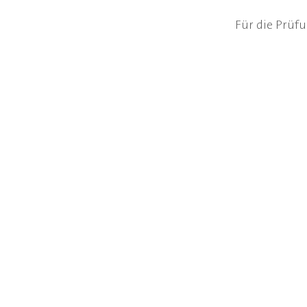
Für die Prüf
Kantonsschule Schaffhausen
Pestalozzistrasse 20
8200 Schaffhausen
T
052 632 24 24