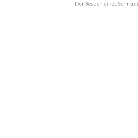
Der Besuch eines Schnup
Kantonsschule Schaffhausen
Pestalozzistrasse 20
8200 Schaffhausen
T
052 632 24 24
E
sekretariat
@
kanti.sh.ch