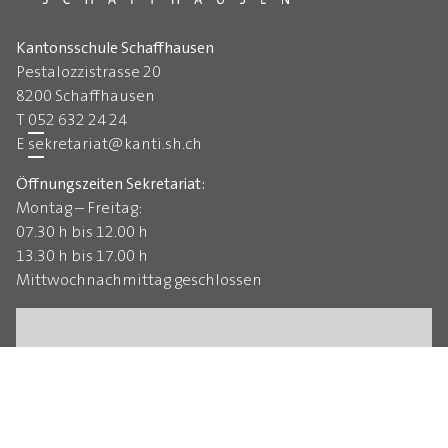
Kantonsschule Schaffhausen
Pestalozzistrasse 20
8200 Schaffhausen
T
052 632 24 24
E
sekretariat
@
kanti.sh.ch
Öffnungszeiten Sekretariat:
Montag – Freitag:
07.30 h bis 12.00 h
13.30 h bis 17.00 h
Mittwochnachmittag geschlossen